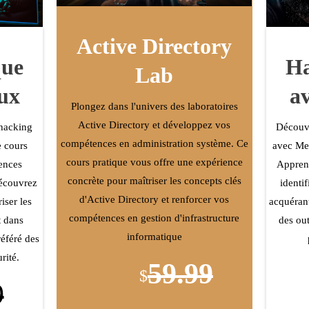
Active Directory
que
Ha
Lab
nux
a
Plongez dans l'univers des laboratoires
Active Directory et développez vos
 hacking
Découv
compétences en administration système. Ce
e cours
avec Met
cours pratique vous offre une expérience
ences
Apprene
concrète pour maîtriser les concepts clés
découvrez
identif
d'Active Directory et renforcer vos
iser les
acquérant
compétences en gestion d'infrastructure
t dans
des out
informatique
référé des
rité.
59.99
$
9