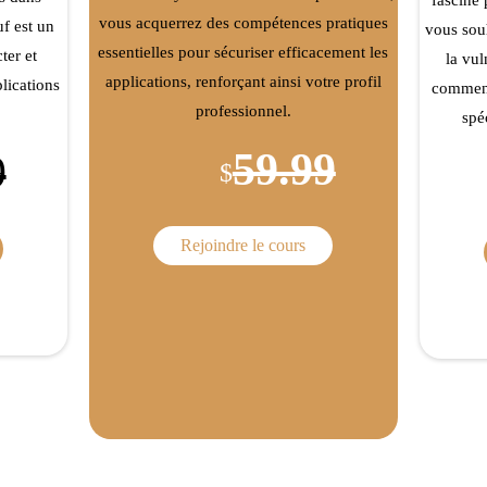
vous acquerrez des compétences pratiques
uf est un
vous sou
essentielles pour sécuriser efficacement les
ter et
la vul
applications, renforçant ainsi votre profil
plications
comment
professionnel.
spé
59.99
9
$
Rejoindre le cours