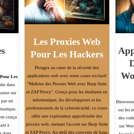
Les Proxies Web
es
App
Pour Les Hackers
D
Plongez au cœur de la sécurité des
Wor
applications web avec notre cours exclusif
 Pour Les
"Maîtrise des Proxies Web avec Burp Suite
die dans
et ZAP Proxy". Conçu pour les étudiants en
rusion sur
informatique, les développeurs et les
 par un
Bienvenu
professionnels de la cybersécurité, ce cours
rmatique,
sur les t
offre une exploration approfondie des
ment conçu
des vuln
proxies web, mettant l'accent sur Burp Suite
ant à
sur Wor
et ZAP Proxy. Au-delà des concepts de base,
s dans
fasciné 